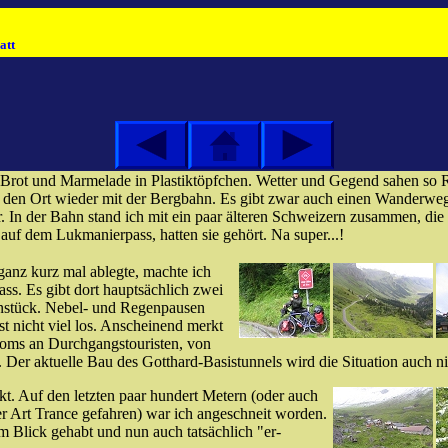
tt
m Brot und Marmelade in Plastiktöpfchen. Wetter und Gegend sahen s
eß den Ort wieder mit der Bergbahn. Es gibt zwar auch einen Wanderw
r. In der Bahn stand ich mit ein paar älteren Schweizern zusammen, die
auf dem Lukmanierpass, hatten sie gehört. Na super...!
ganz kurz mal ablegte, machte ich
ss. Es gibt dort hauptsächlich zwei
henstück. Nebel- und Regenpausen
st nicht viel los. Anscheinend merkt
roms an Durchgangstouristen, von
 Der aktuelle Bau des Gotthard-Basistunnels wird die Situation auch ni
t. Auf den letzten paar hundert Metern (oder auch
er Art Trance gefahren) war ich angeschneit worden.
m Blick gehabt und nun auch tatsächlich "er-