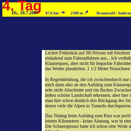
4. Tag
Di., 10.7.2007
87,0 km
2300 m
Braunwald - Anderma
Lecker Frühstück auf JH-Niveau mit frische
einladend zum Fahrradfahren aus... Ich verli
Klausenpass, aber nicht für bepackte Fahrräde
das Wetter plauderten. 1 1/2 Meter Neuschnee 
In Regenkleidung, die ich zwischendurch nur 
mich dann also an den Aufstieg zum Klausenpa
sehr steile Abschnitte und ein flaches Zwisc
ließen schöne Landschaft erkennen, aber hier i
man hier schon deutlich den Rückgang des St
denen viele die Alpen in Tunneln durchqueren.
Das Timing beim Aufstieg zum Pass war perfek
letzten Kilometern - keine Ahnung, war in ein
Die Schneegrenze hatte ich schon eine Weile i