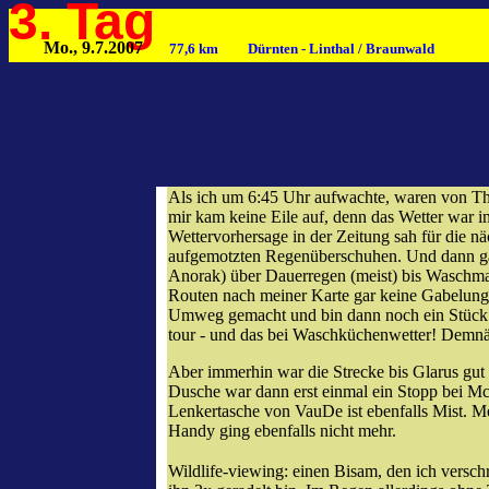
3. Tag
Mo., 9.7.2007
77,6 km Dürnten - Linthal / Braunwald
Als ich um 6:45 Uhr aufwachte, waren von Tho
mir kam keine Eile auf, denn das Wetter war i
Wettervorhersage in der Zeitung sah für die nä
aufgemotzten Regenüberschuhen. Und dann gab 
Anorak) über Dauerregen (meist) bis Waschmas
Routen nach meiner Karte gar keine Gabelung 
Umweg gemacht und bin dann noch ein Stück zu
tour - und das bei Waschküchenwetter! Demn
Aber immerhin war die Strecke bis Glarus gut
Dusche war dann erst einmal ein Stopp bei Mc
Lenkertasche von VauDe ist ebenfalls Mist. Me
Handy ging ebenfalls nicht mehr.
Wildlife-viewing: einen Bisam, den ich verschr