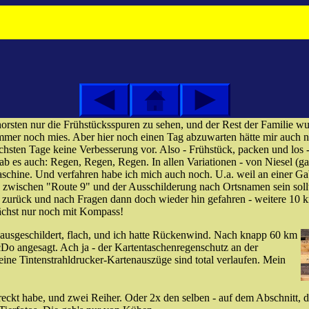
rsten nur die Frühstücksspuren zu sehen, und der Rest der Familie w
mmer noch mies. Aber hier noch einen Tag abzuwarten hätte mir auch n
chsten Tage keine Verbesserung vor. Also - Frühstück, packen und los -
es auch: Regen, Regen, Regen. In allen Variationen - von Niesel (ga
chine. Und verfahren habe ich mich auch noch. U.a. weil an einer Ga
zwischen "Route 9" und der Ausschilderung nach Ortsnamen sein sollte
rück und nach Fragen dann doch wieder hin gefahren - weitere 10 km 
ächst nur noch mit Kompass!
 ausgeschildert, flach, und ich hatte Rückenwind. Nach knapp 60 km
Do angesagt. Ach ja - der Kartentaschenregenschutz an der
ine Tintenstrahldrucker-Kartenauszüge sind total verlaufen. Mein
eckt habe, und zwei Reiher. Oder 2x den selben - auf dem Abschnitt, den