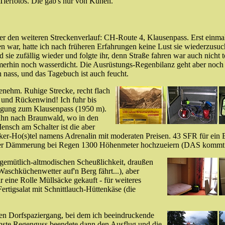
 Tierfotos. Die gab's nur von Kühen.
 den weiteren Streckenverlauf: CH-Route 4, Klausenpass. Erst einmal f
 war, hatte ich nach früheren Erfahrungen keine Lust sie wiederzusuc
and sie zufällig wieder und folgte ihr, denn Straße fahren war auch nicht
erhin noch wasserdicht. Die Ausrüstungs-Regenbilanz geht aber noch we
n nass, und das Tagebuch ist auch feucht.
nehm. Ruhige Strecke, recht flach
 - und Rückenwind! Ich fuhr bis
eigung zum Klausenpass (1950 m).
ahn nach Braunwald, wo in den
ensch am Schalter ist die aber
acker-Ho(s)tel namens Adrenalin mit moderaten Preisen. 43 SFR für ein
in der Dämmerung bei Regen 1300 Höhenmeter hochzueiern (DAS kommt 
gemütlich-altmodischen Scheußlichkeit, draußen
aschküchenwetter auf'n Berg fährt...), aber
 eine Rolle Müllsäcke gekauft - für weiteres
ertigsalat mit Schnittlauch-Hüttenkäse (die
nen Dorfspaziergang, bei dem ich beeindruckende
chste Regenguss beendete dann den Ausflug und die