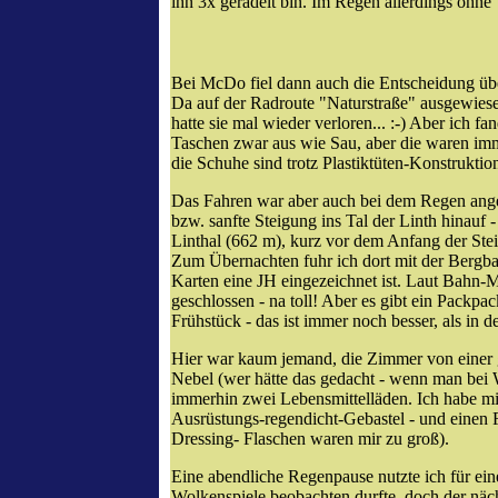
ihn 3x geradelt bin. Im Regen allerdings ohne
Bei McDo fiel dann auch die Entscheidung über
Da auf der Radroute "Naturstraße" ausgewiesen
hatte sie mal wieder verloren... :-) Aber ich f
Taschen zwar aus wie Sau, aber die waren imm
die Schuhe sind trotz Plastiktüten-Konstruktio
Das Fahren war aber auch bei dem Regen ange
bzw. sanfte Steigung ins Tal der Linth hinauf
Linthal (662 m), kurz vor dem Anfang der St
Zum Übernachten fuhr ich dort mit der Bergb
Karten eine JH eingezeichnet ist. Laut Bahn-M
geschlossen - na toll! Aber es gibt ein Packp
Frühstück - das ist immer noch besser, als 
Hier war kaum jemand, die Zimmer von einer 
Nebel (wer hätte das gedacht - wenn man bei W
immerhin zwei Lebensmittelläden. Ich habe mir
Ausrüstungs-regendicht-Gebastel - und einen F
Dressing- Flaschen waren mir zu groß).
Eine abendliche Regenpause nutzte ich für ei
Wolkenspiele beobachten durfte, doch der nä